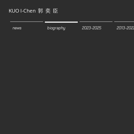
KUO I-Chen 郭 奕 臣
news
biography
2023-2025
2013-202